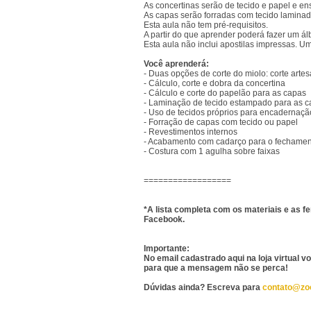
As concertinas serão de tecido e papel e ens
As capas serão forradas com tecido laminad
Esta aula não tem pré-requisitos.
A partir do que aprender poderá fazer um 
Esta aula não inclui apostilas impressas. 
Você aprenderá:
- Duas opções de corte do miolo: corte artes
- Cálculo, corte e dobra da concertina
- Cálculo e corte do papelão para as capas
- Laminação de tecido estampado para as c
- Uso de tecidos próprios para encadernaçã
- Forração de capas com tecido ou papel
- Revestimentos internos
- Acabamento com cadarço para o fechamen
- Costura com 1 agulha sobre faixas
==================
*A lista completa com os materiais e as f
Facebook.
Importante:
No email cadastrado aqui na loja virtual 
para que a mensagem não se perca!
Dúvidas ainda? Escreva para
contato@zo