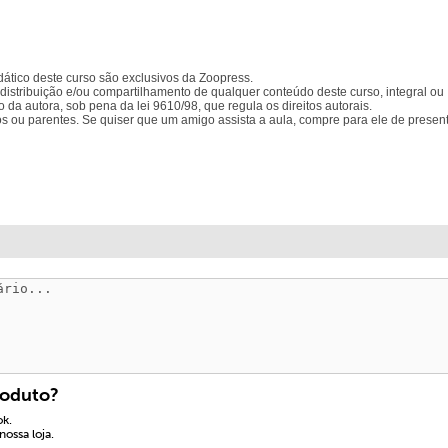
idático deste curso são exclusivos da Zoopress.
distribuição e/ou compartilhamento de qualquer conteúdo deste curso, integral ou
da autora, sob pena da lei 9610/98, que regula os direitos autorais.
s ou parentes. Se quiser que um amigo assista a aula, compre para ele de presen
roduto?
ok.
ossa loja.