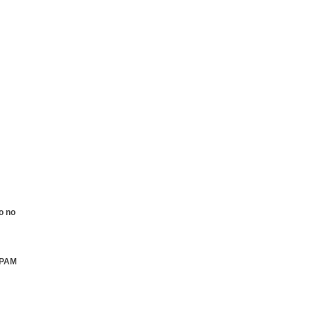
o no
 SPAM