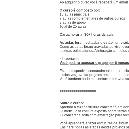
Ao adquirir o curso você receberá um email 
O curso é composto por:
15 aulas principais
7 aulas complementares de outros cursos
3 aulas de apoio
Total de 25 aulas
Carga horária: 30+ horas de aula
As aulas foram editadas e estão numeradas
Como as aulas foram gravadas ao vivo, eve
trazidas pelos alunos. A interação com eles
• Importante:
Você poderá acessar o grupo por 6 meses c
Estarei disponível semanalmente para esclar
exclusivos, avaliar projetos em andamento e
Você também pode me contactar por whats
==================
Sobre o curso:
Aprenda a fazer estrutura concertina em doi
- A meticulosa costura exposta sobre faixas 
- A concertina solta com amarração para fec
Você aprenderá a fazer estruturas de álbum 
Ensinarei todas as etapas destes projetos 