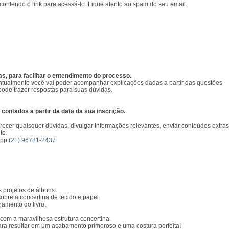
contendo o link para acessá-lo. Fique atento ao spam do seu email.
, para facilitar o entendimento do processo.
ntualmente você vai poder acompanhar explicações dadas a partir das questões
 pode trazer respostas para suas dúvidas.
ontados a partir da data da sua inscrição.
ecer quaisquer dúvidas, divulgar informações relevantes, enviar conteúdos extras
tc.
app
(21) 96781-2437
s projetos de álbuns:
sobre a concertina de tecido e papel.
hamento do livro.
com a maravilhosa estrutura concertina.
para resultar em um acabamento primoroso e uma costura perfeita!