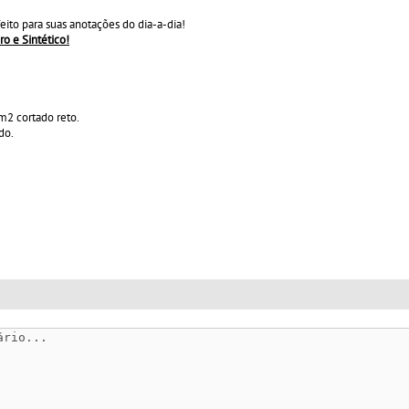
ito para suas anotações do dia-a-dia!
ro e Sintético!
m2 cortado reto.
do.