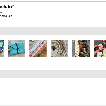
roduto?
ok.
ossa loja.