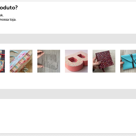
roduto?
ok.
ossa loja.